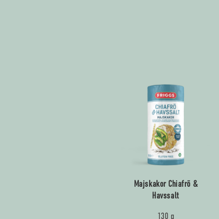
Majskakor Chiafrö &
Havssalt
130 g