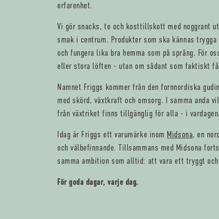
erfarenhet.
Vi gör snacks, te och kosttillskott med noggrant u
smak i centrum. Produkter som ska kännas trygga a
och fungera lika bra hemma som på språng. För oss
eller stora löften - utan om sådant som faktiskt får
Namnet Friggs kommer från den fornnordiska gudin
med skörd, växtkraft och omsorg. I samma anda vill
från växtriket finns tillgänglig för alla - i vardage
Idag är Friggs ett varumärke inom
Midsona
, en nor
och välbefinnande. Tillsammans med Midsona fortsä
samma ambition som alltid: att vara ett tryggt och 
För goda dagar, varje dag.