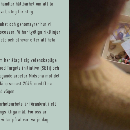
 handlar hållbarhet om att ta
val, steg för steg.
amhet och genomsyrar hur vi
cesser. Vi har tydliga riktlinjer
bete och strävar efter att hela
m har åtagit sig vetenskapliga
d Targets initiative (
SBTi
) och
åtagande arbetar Midsona mot det
släpp senast 2045, med flera
ed vägen.
arhetsarbete är förankrat i ett
gsiktiga mål. För oss är
 vi tar på allvar, varje dag.