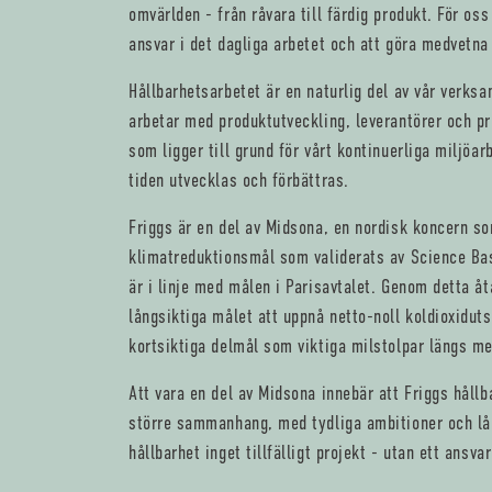
omvärlden - från råvara till färdig produkt. För oss
ansvar i det dagliga arbetet och att göra medvetna 
Hållbarhetsarbetet är en naturlig del av vår verks
arbetar med produktutveckling, leverantörer och pro
som ligger till grund för vårt kontinuerliga miljöar
tiden utvecklas och förbättras.
Friggs är en del av Midsona, en nordisk koncern so
klimatreduktionsmål som validerats av Science Base
är i linje med målen i Parisavtalet. Genom detta 
långsiktiga målet att uppnå netto-noll koldioxidut
kortsiktiga delmål som viktiga milstolpar längs m
Att vara en del av Midsona innebär att Friggs hållb
större sammanhang, med tydliga ambitioner och lån
hållbarhet inget tillfälligt projekt - utan ett ansvar