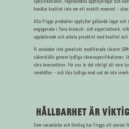
specifikationer, regelbundna uppföljningar och kont
handlar kvalitet inte om ett enskilt moment – utan
Alla Friggs produkter uppfyller gällande lagar och
engagerade i flera bransch- och expertnätverk, vilk
uppdaterade och arbeta proaktivt med kvalitet och
Vi använder inte genetiskt modifierade råvaror (GMO
säkerställs genom tydliga råvaruspecifikationer, l
våra leverantörer. För oss är det viktigt att vara t
innehåller – och lika tydliga med vad de inte innehå
HÅLLBARHET ÄR VIKTIG
Som varumärke och företag har Friggs ett ansvar f