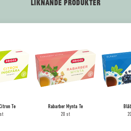
LIKNANDE PRODUKTER
Citron Te
Rabarber Mynta Te
Blå
st
20 st
2