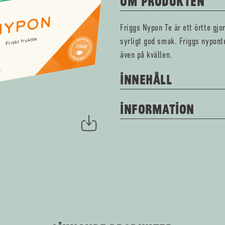
OM PRODUKTEN
Friggs Nypon Te är ett örtte gj
syrligt god smak. Friggs nyponte
även på kvällen.
INNEHÅLL
INFORMATION