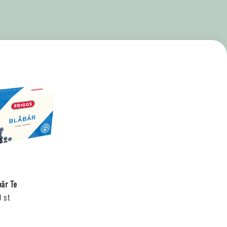
bär Te
0 st