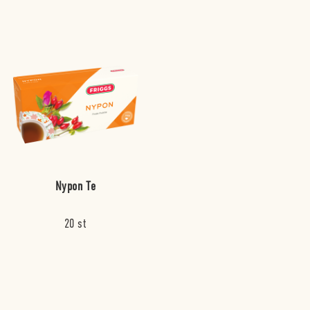
Nypon Te
20 st