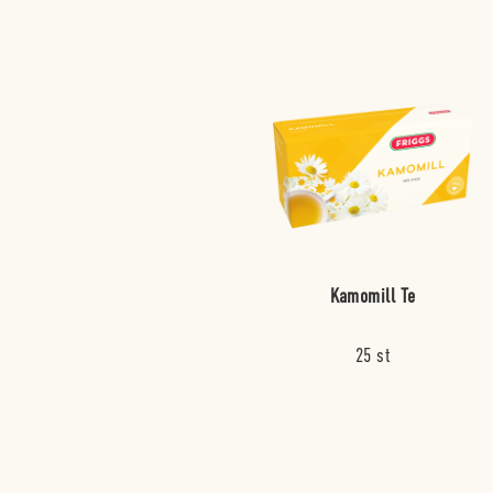
Kamomill Te
25 st