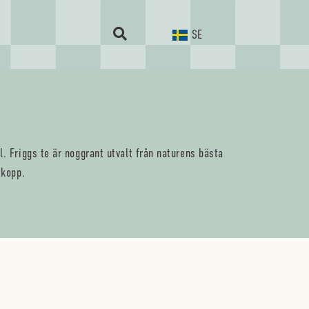
SE
. Friggs te är noggrant utvalt från naturens bästa
 kopp.