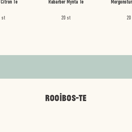
 Citron Te
Rabarber Mynta Te
Morgonstun
 st
20 st
20
ROOIBOS-TE