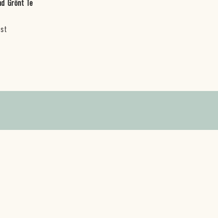
d Grönt Te
 st