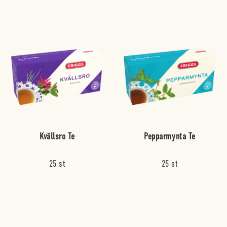
Kvällsro Te
Pepparmynta Te
25 st
25 st